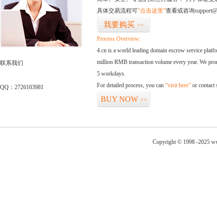
具体交易流程可
“点击这里”
查看或咨询support@
我要购买
>>
Process Overview:
4.cn is a world leading domain escrow service plat
million RMB transaction volume every year. We promi
联系我们
5 workdays.
For detailed process, you can
“visit here”
or contact
QQ：2726103981
BUY NOW
>>
Copyright © 1998 -2025 ww