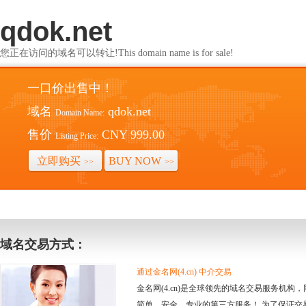
qdok.net
您正在访问的域名可以转让!This domain name is for sale!
一口价出售中！
域名
qdok.net
Domain Name:
售价
CNY 999.00
Listing Price:
立即购买
BUY NOW
>>
>>
域名交易方式：
通过金名网(4.cn) 中介交易
金名网(4.cn)是全球领先的域名交易服务机
简单、安全、专业的第三方服务！ 为了保证交